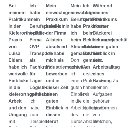
Bei
Ich
Mein
Mein
Ich
Während
meinem
habe
einwöchiges
einwöchiges
habe
meines
Praktikum
mein
Praktikum
Berufspraktikum
mein
Praktikums
in der
Berufspraktikum
habe ich in
habe
Praktikum
in einer
Kieferorthopädie-
bei der
der Firma
ich
beim
Bäckerei
Praxis
Firma
Allstein
beim
Bekleidungsgeschäf
bekam ich
von
OVP
absolviert.
Steuerberater
Takko
einen guten
Luisa
Transporte
Ich habe
gemacht.
Fashion
Einblick in
Eidam
als
mich als
Dort
gemacht.
den
habe ich
Fachkraft
Industriemechaniker
erhielt
Am
Arbeitsalltag
wertvolle
für
beworben
ich
ersten
eines
Einblicke
Lager-
und in
einen
Praktikumstag
Bäckers.
Zu
in die
Logistik
dieser Zeit
guten
haben
meinen
kieferorthopädische
gemacht.
einen
Einblick
mir
Aufgaben
Arbeit
Ich
guten
in die
die
gehörten
und den
habe
Einblick in
Arbeitsprozesse
Kolleginnen
das Formen
Umgang
zum
diesen
des
die
von
mit
Beispiel
Beruf
Büros.
Abläufe
Brötchen,