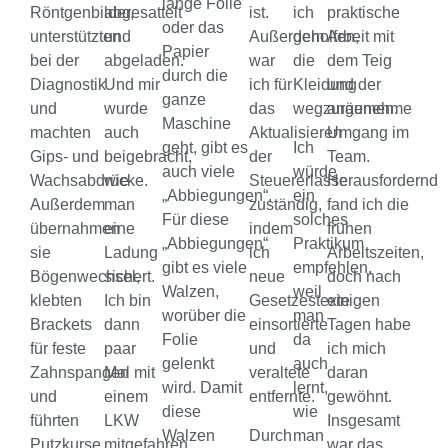
lange Folie
Röntgenbilder,
abgesattelt
ist.
ich
praktische
oder das
unterstützten
und
Außerdem
geholfen,
Arbeit mit
Papier
bei der
abgeladen.
war
die
dem Teig
durch die
Diagnostik
Und mir
ich für
Kleidung
und der
ganze
und
wurde
das
wegzuräumen.
angenehme
Maschine
machten
auch
Aktualisieren
Umgang im
geht, gibt es
Ich
Gips- und
beigebracht,
der
Team.
auch viele
würde
Wachsabdrücke.
wie
Steuererlasse
Herausfordernd
„Abbiegungen“.
ein
Außerdem
man
zuständig,
fand ich die
Für diese
solches
übernahmen
eine
indem
frühen
„Abbiegungen“
Praktikum
sie
Ladung
ich
Arbeitszeiten,
gibt es viele
empfehlen,
Bögenwechsel,
sichert.
neue
doch nach
Walzen,
weil
klebten
Ich bin
Gesetzestexte
einigen
worüber die
man
Brackets
dann
einsortierte
Tagen habe
Folie
da
für feste
paar
und
ich mich
gelenkt
auch
Zahnspangen
Mal mit
veraltete
daran
wird. Damit
lernt,
und
einem
entfernte.
gewöhnt.
diese
wie
führten
LKW
Insgesamt
Walzen
Durch
man
Putzkurse
mitgefahren
war das