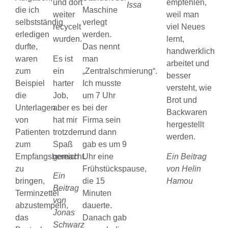
und dort
empfehlen,
Issa
die ich
Maschine
weiter
weil man
selbstständig
verlegt
recycelt
viel Neues
erledigen
werden.
wurden.
lernt,
durfte,
Das nennt
handwerklich
waren
Es ist
man
arbeitet und
zum
ein
„Zentralschmierung“.
besser
Beispiel
harter
Ich musste
versteht, wie
die
Job,
um 7 Uhr
Brot und
Unterlagen
aber es
bei der
Backwaren
von
hat mir
Firma sein
hergestellt
Patienten
trotzdem
und dann
werden.
zum
Spaß
gab es um 9
Empfangsbereich
gemacht.
Uhr eine
Ein Beitrag
zu
Frühstückspause,
von Helin
Ein
bringen,
die 15
Hamou
Beitrag
Terminzettel
Minuten
von
abzustempeln,
dauerte.
Jonas
das
Danach gab
Schwarz