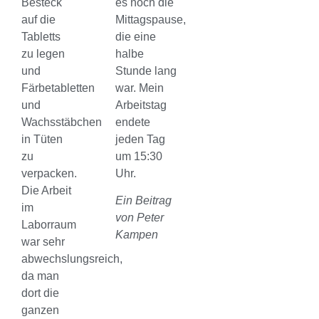
Besteck
es noch die
auf die
Mittagspause,
Tabletts
die eine
zu legen
halbe
und
Stunde lang
Färbetabletten
war. Mein
und
Arbeitstag
Wachsstäbchen
endete
in Tüten
jeden Tag
zu
um 15:30
verpacken.
Uhr.
Die Arbeit
Ein Beitrag
im
von Peter
Laborraum
Kampen
war sehr
abwechslungsreich,
da man
dort die
ganzen