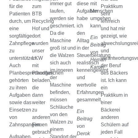
immer gut
diese
mit
für die
zum
Praktikum
laufen,
Aufgaben
Menschen
Patienten
BTB
sehr
werden sie
habe
umgehen
durch, um
Recycling
lehrreich
geschmiert.
ich
kann.
eine
Hof und
und hat mir
Da die
den
sorgfältige
dort
gezeigt, wie
Ein
Maschine
Alltag
Zahnpflege
wurden
abwechslungsre
Beitrag
groß ist und
in der
zu
unser
und
von
die Walzen
Steuerberatung
unterstützen.
LKW
verantwortungsvo
Heman
sich auch
realistisch
Auch
mit
der Beruf
Kamel
im inneren
kennengelernt
Planbesprechungen
Pfandflaschen
des Bäckers
der
und
gehörten
beladen,
ist. Ich kann
Maschine
wertvolle
zu ihren
die
ein
befinden,
Erfahrungen
Aufgaben
dann
Praktikum in
müssen
gesammelt.
sowie das
weiter
einer
Schläuche
Einsetzen
zu
Bäckerei
Ein
von den
von
anderen
anderen
Beitrag
Walzen zu
Zahnspangen.
Firmen
Schülern auf
von
einem
gebracht
jeden Fall
Derok
Aufgaben,
Standort der