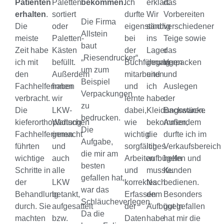
Patienten
Paletten
bekommen.
Ich
erklärt.
das
erhalten
.
sortiert
durfte
Wir
Vorbereiten
Die Firma
Die
oder
eigenständig
sind
verschiedener
Allstein
meiste
Paletten-
bei
ins
Teige sowie
baut
Zeit habe
Kästen
der
Lager
das
„Riesendrucker“,
ich mit
befüllt.
Buchführung
gegangen
Verpacken
um zum
den
Außerdem
mitarbeiten
und
und
Beispiel
Fachhelferinnen
haben
und
ich
Auslegen
Verpackungen
verbracht.
wir
lernte
habe
der
zu
Die
LKW-
dabei,
Kleidungsstücke
Backwaren.
bedrucken.
kieferorthopädischen
Wartung
wie
bekommen,
Außerdem
Die
Fachhelferinnen
gemacht
wichtig
die
durfte ich im
Aufgabe,
führten
und
sorgfältiges
ich
Verkaufsbereich
die mir am
wichtige
auch
Arbeiten
aufbügeln
helfen und
besten
Schritte in
alle
und
musste.
Kunden
gefallen hat,
der
LKW
korrektes
Nach
bedienen.
war das
Behandlung
betankt,
Erfassen
dem
Besonders
Schläucheverlegen.
durch. Sie
aufgesattelt
der
Aufbügeln
gut gefallen
Da die
machten
bzw.
Daten
habe
hat mir die